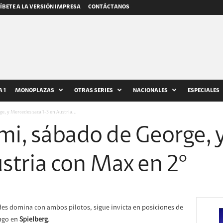
ÍBETE A LA VERSIÓN IMPRESA
CONTÁCTANOS
 1
MONOPLAZAS
OTRAS SERIES
NACIONALES
ESPECIALES
e, y Mercedes saca 1-3 en Austria...
imi, sábado de George,
ustria con Max en 2°
des domina con ambos pilotos, sigue invicta en posiciones de
ingo en
Spielberg
.