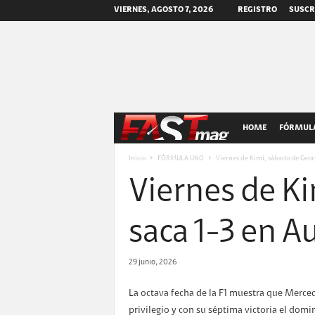
VIERNES, AGOSTO 7, 2026
REGISTRO
SUSCR
F
HOME
FÓRMULA
A
Inicio
FÓRMULA UNO
Viernes de Kimi, sábado de Georg
Viernes de K
S
T
saca 1-3 en A
m
29 junio, 2026
a
La octava fecha de la F1 muestra que Merce
privilegio y con su séptima victoria el dom
g