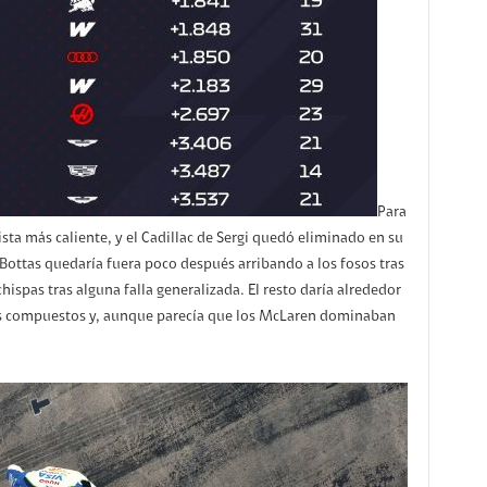
Para
sta más caliente, y el Cadillac de Sergi quedó eliminado en su
 Bottas quedaría fuera poco después arribando a los fosos tras
ispas tras alguna falla generalizada. El resto daría alrededor
los compuestos y, aunque parecía que los McLaren dominaban