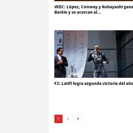
WEC: López, Conway y Kobayashi gan
Baréin y se acercan al...
F2: Latifi logra segunda victoria del añ
1
2