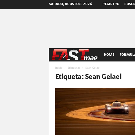
SÁBADO, AGOSTO 8, 2026
REGISTRO
SUSCR
F
HOME
FÓRMULA
A
Inicio
Etiquetas
Sean Gelael
Etiqueta: Sean Gelael
S
T
m
a
g