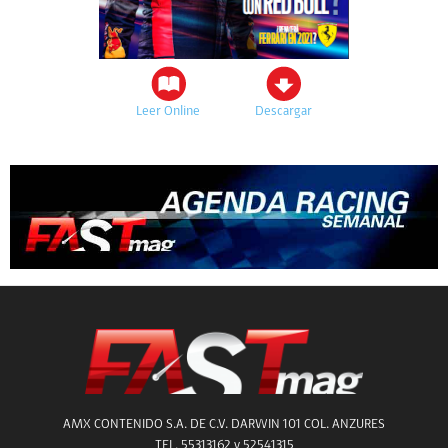
Leer Online
Descargar
AMX CONTENIDO S.A. DE C.V. DARWIN 101 COL. ANZURES
TEL. 55313162 y 52541315