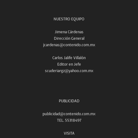
NUESTRO EQUIPO
Jimena Cárdenas
Dirección General
jcardenas@contenido.com.mx
Carlos Jalife Villalón
Editor en Jefe
scuderiargz@yahoo.com.mx
PUBLICIDAD
publicidad@contenido.com.mx
TEL. 55318497
VISITA