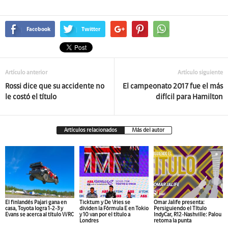
Facebook
Twitter
Artículo anterior
Artículo siguiente
Rossi dice que su accidente no
El campeonato 2017 fue el más
le costó el título
difícil para Hamilton
Artículos relacionados
Más del autor
El finlandés Pajari gana en
Ticktum y De Vries se
Omar Jalife presenta:
casa, Toyota logra 1-2-3 y
dividen la Fórmula E en Tokio
Persiguiendo el Título
Evans se acerca al título WRC
y 10 van por el título a
IndyCar, R12-Nashville: Palou
Londres
retoma la punta