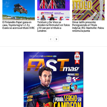
El finlandés Pajari gana en
Ticktum y De Vries se
Omar Jalife presenta:
casa, Toyota logra 1-2-3 y
dividen la Fórmula E en Tokio
Persiguiendo el Título
Evans se acerca al título WRC
y 10 van por el título a
IndyCar, R12-Nashville: Palou
Londres
retoma la punta