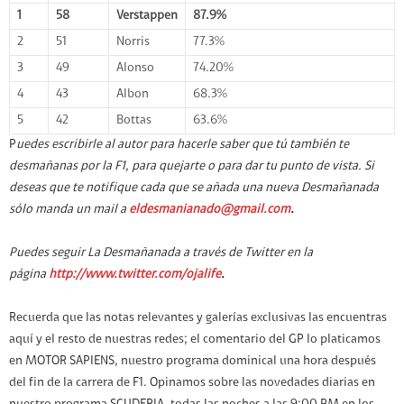
1
58
Verstappen
87.9%
2
51
Norris
77.3%
3
49
Alonso
74.20%
4
43
Albon
68.3%
5
42
Bottas
63.6%
P
uedes escribirle al autor para hacerle saber que tú también te
desmañanas por la F1, para quejarte o para dar tu punto de vista. Si
deseas que te notifique cada que se añada una nueva Desmañanada
sólo manda un mail a
eldesmanianado@gmail.com
.
Puedes seguir La Desmañanada a través de Twitter en la
página
http://www.twitter.com/ojalife
.
Recuerda que las notas relevantes y galerías exclusivas las encuentras
aquí y el resto de nuestras redes; el comentario del GP lo platicamos
en MOTOR SAPIENS, nuestro programa dominical una hora después
del fin de la carrera de F1. Opinamos sobre las novedades diarias en