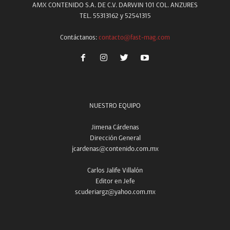
AMX CONTENIDO S.A. DE C.V. DARWIN 101 COL. ANZURES
TEL. 55313162 y 52541315
Contáctanos:
contacto@fast-mag.com
NUESTRO EQUIPO
Jimena Cárdenas
Dirección General
jcardenas@contenido.com.mx
Carlos Jalife Villalón
Editor en Jefe
scuderiargz@yahoo.com.mx