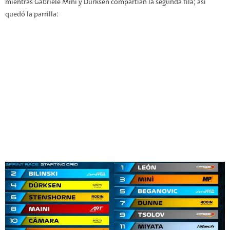
mientras Gabriele Mini y Durksen compartían la segunda fila; así
quedó la parrilla: