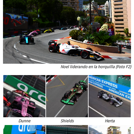
Noel liderando en la horquilla (Foto F2)
Dunne
Shields
Herta