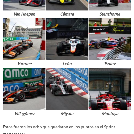
Van Hoepen
Cámara
Stenshorne
Varrone
León
Tsolov
Villagómez
Miyata
Montoya
Estos fueron los ocho que quedaron en los puntos en el Sprint