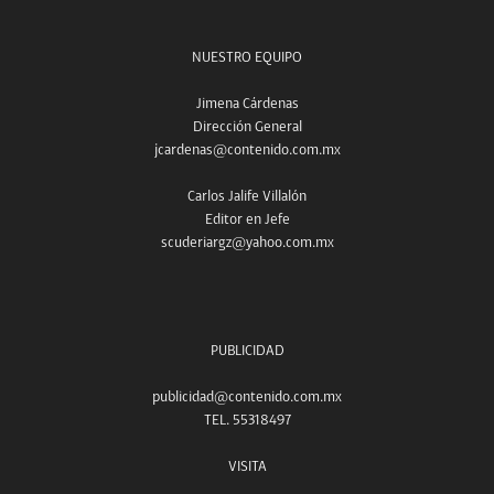
NUESTRO EQUIPO
Jimena Cárdenas
Dirección General
jcardenas@contenido.com.mx
Carlos Jalife Villalón
Editor en Jefe
scuderiargz@yahoo.com.mx
PUBLICIDAD
publicidad@contenido.com.mx
TEL. 55318497
VISITA