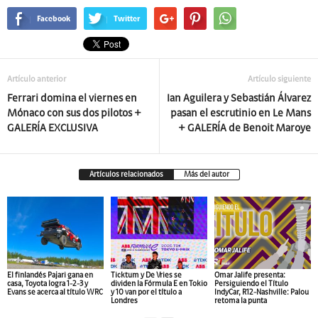
Facebook
Twitter
Artículo anterior
Artículo siguiente
Ferrari domina el viernes en
Ian Aguilera y Sebastián Álvarez
Mónaco con sus dos pilotos +
pasan el escrutinio en Le Mans
GALERÍA EXCLUSIVA
+ GALERÍA de Benoit Maroye
Artículos relacionados
Más del autor
El finlandés Pajari gana en
Ticktum y De Vries se
Omar Jalife presenta:
casa, Toyota logra 1-2-3 y
dividen la Fórmula E en Tokio
Persiguiendo el Título
Evans se acerca al título WRC
y 10 van por el título a
IndyCar, R12-Nashville: Palou
Londres
retoma la punta