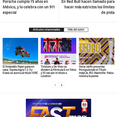
Porsche cumple 15 años en
En Red Bull hacen llamado para
México, y lo celebra con un 911
hacer más estrictos los límites
especial
de pista
Artículos relacionados
Más del autor
El finlandés Pajari gana en
Ticktum y De Vries se
Omar Jalife presenta:
casa, Toyota logra 1-2-3 y
dividen la Fórmula E en Tokio
Persiguiendo el Título
Evans se acerca al título WRC
y 10 van por el título a
IndyCar, R12-Nashville: Palou
Londres
retoma la punta