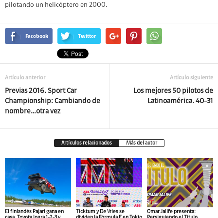
pilotando un helicóptero en 2000.
Facebook
Twitter
Artículo anterior
Artículo siguiente
Previas 2016. Sport Car
Los mejores 50 pilotos de
Championship: Cambiando de
Latinoamérica. 40-31
nombre…otra vez
Artículos relacionados
Más del autor
El finlandés Pajari gana en
Ticktum y De Vries se
Omar Jalife presenta:
casa, Toyota logra 1-2-3 y
dividen la Fórmula E en Tokio
Persiguiendo el Título