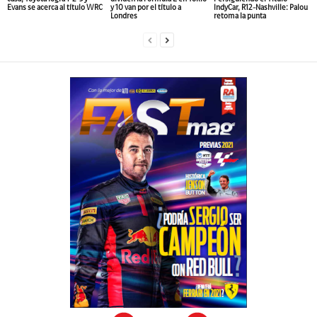
Evans se acerca al título WRC
y 10 van por el título a
IndyCar, R12-Nashville: Palou
Londres
retoma la punta