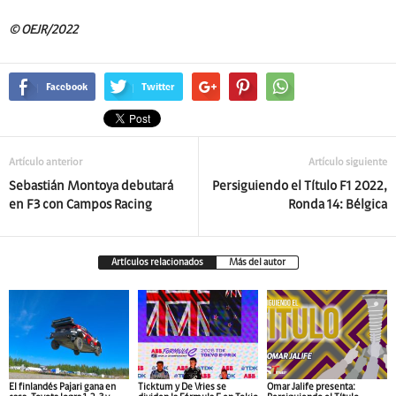
© OEJR/2022
Facebook
Twitter
Artículo anterior
Artículo siguiente
Sebastián Montoya debutará
Persiguiendo el Título F1 2022,
en F3 con Campos Racing
Ronda 14: Bélgica
Artículos relacionados
Más del autor
El finlandés Pajari gana en
Ticktum y De Vries se
Omar Jalife presenta: