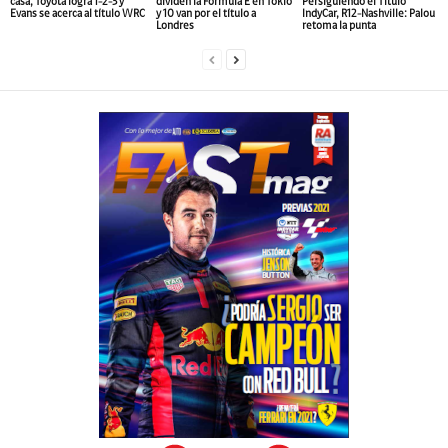
casa, Toyota logra 1-2-3 y
dividen la Fórmula E en Tokio
Persiguiendo el Título
Evans se acerca al título WRC
y 10 van por el título a
IndyCar, R12-Nashville: Palou
Londres
retoma la punta