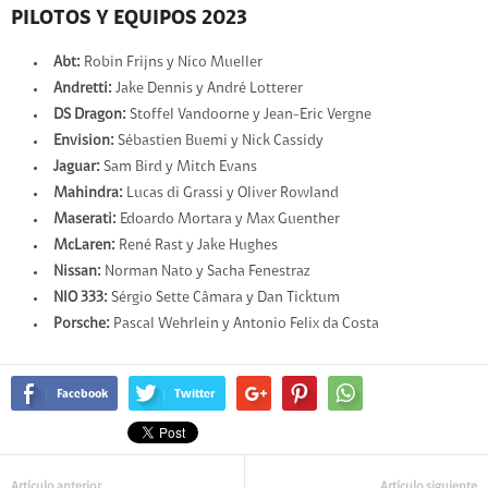
PILOTOS Y EQUIPOS 2023
Abt:
Robin Frijns y Nico Mueller
Andretti:
Jake Dennis y André Lotterer
DS Dragon:
Stoffel Vandoorne y Jean-Eric Vergne
Envision:
Sébastien Buemi y Nick Cassidy
Jaguar:
Sam Bird y Mitch Evans
Mahindra:
Lucas di Grassi y Oliver Rowland
Maserati:
Edoardo Mortara y Max Guenther
McLaren:
René Rast y Jake Hughes
Nissan:
Norman Nato y Sacha Fenestraz
NIO 333:
Sérgio Sette Câmara y Dan Ticktum
Porsche:
Pascal Wehrlein y Antonio Felix da Costa
Facebook
Twitter
Artículo anterior
Artículo siguiente