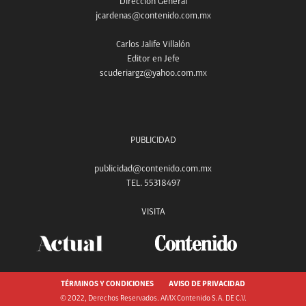
Dirección General
jcardenas@contenido.com.mx
Carlos Jalife Villalón
Editor en Jefe
scuderiargz@yahoo.com.mx
PUBLICIDAD
publicidad@contenido.com.mx
TEL. 55318497
VISITA
TÉRMINOS Y CONDICIONES
AVISO DE PRIVACIDAD
© 2022, Derechos Reservados. AMX Contenido S.A. DE C.V.