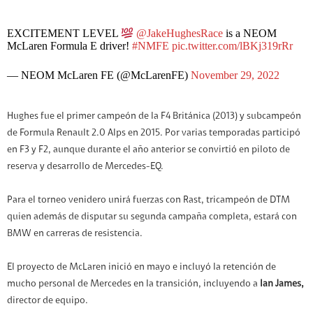
EXCITEMENT LEVEL
@JakeHughesRace
is a NEOM
McLaren Formula E driver!
#NMFE
pic.twitter.com/lBKj319rRr
— NEOM McLaren FE (@McLarenFE)
November 29, 2022
Hughes fue el primer campeón de la F4 Británica (2013) y subcampeón
de Formula Renault 2.0 Alps en 2015. Por varias temporadas participó
en F3 y F2, aunque durante el año anterior se convirtió en piloto de
reserva y desarrollo de Mercedes-EQ.
Para el torneo venidero unirá fuerzas con Rast, tricampeón de DTM
quien además de disputar su segunda campaña completa, estará con
BMW en carreras de resistencia.
El proyecto de McLaren inició en mayo e incluyó la retención de
mucho personal de Mercedes en la transición, incluyendo a
Ian James,
director de equipo.