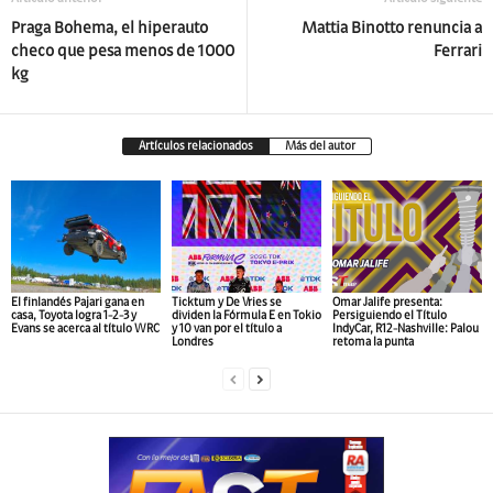
Praga Bohema, el hiperauto
Mattia Binotto renuncia a
checo que pesa menos de 1000
Ferrari
kg
Artículos relacionados
Más del autor
El finlandés Pajari gana en
Ticktum y De Vries se
Omar Jalife presenta:
casa, Toyota logra 1-2-3 y
dividen la Fórmula E en Tokio
Persiguiendo el Título
Evans se acerca al título WRC
y 10 van por el título a
IndyCar, R12-Nashville: Palou
Londres
retoma la punta