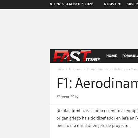
VIERNES, AGOSTO 7, 2026
REGISTRO
SUSCR
F
HOME
FÓRMULA
A
Inicio
Ediciones
F1: Aerodinamicista de lujo para Mano
F1: Aerodinam
S
T
27 enero, 2016
m
Nikolas Tombazis se unió en enero al equip
origen griego ha sido diseñador en jefe en 
a
puesto era director en jefe de proyecto.
g