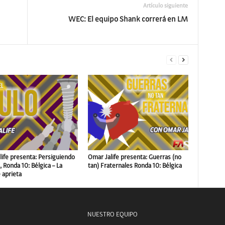
Artículo siguiente
WEC: El equipo Shank correrá en LM
life presenta: Persiguiendo
Omar Jalife presenta: Guerras (no
o, Ronda 10: Bélgica – La
tan) Fraternales Ronda 10: Bélgica
 aprieta
NUESTRO EQUIPO