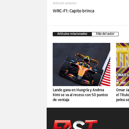
Artículo anterior
WRC-F1: Capito brinca
Artículos relacionados
Más del autor
Lando gana en Hungría y Andrea
Omar Ja
Kimi se va al receso con 50 puntos
el Títul
de ventaja
pelea se