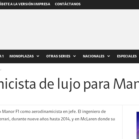
ÍBETE A LA VERSIÓN IMPRESA
CONTÁCTANOS
 1
MONOPLAZAS
OTRAS SERIES
NACIONALES
ESPECIALES
r
icista de lujo para Ma
o Manor F1 como aerodinamicista en jefe. El ingeniero de
Ferrari, durante nueve años hasta 2014, y en McLaren donde su