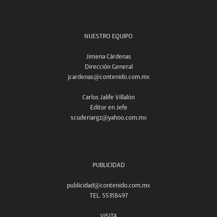
NUESTRO EQUIPO
Jimena Cárdenas
Dirección General
jcardenas@contenido.com.mx
Carlos Jalife Villalón
Editor en Jefe
scuderiargz@yahoo.com.mx
PUBLICIDAD
publicidad@contenido.com.mx
TEL. 55318497
VISITA