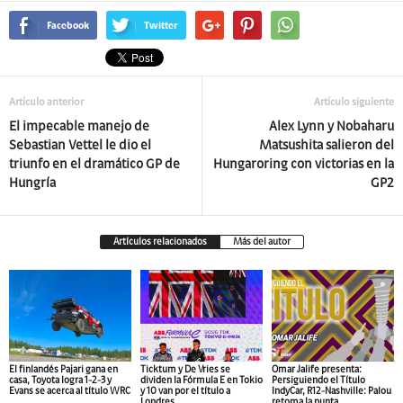
Facebook
Twitter
Artículo anterior
Artículo siguiente
El impecable manejo de
Alex Lynn y Nobaharu
Sebastian Vettel le dio el
Matsushita salieron del
triunfo en el dramático GP de
Hungaroring con victorias en la
Hungría
GP2
Artículos relacionados
Más del autor
El finlandés Pajari gana en
Ticktum y De Vries se
Omar Jalife presenta:
casa, Toyota logra 1-2-3 y
dividen la Fórmula E en Tokio
Persiguiendo el Título
Evans se acerca al título WRC
y 10 van por el título a
IndyCar, R12-Nashville: Palou
Londres
retoma la punta