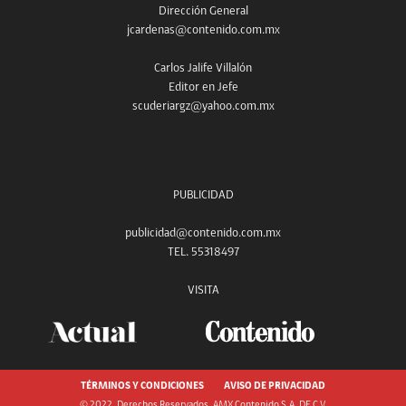
Dirección General
jcardenas@contenido.com.mx
Carlos Jalife Villalón
Editor en Jefe
scuderiargz@yahoo.com.mx
PUBLICIDAD
publicidad@contenido.com.mx
TEL. 55318497
VISITA
TÉRMINOS Y CONDICIONES
AVISO DE PRIVACIDAD
© 2022, Derechos Reservados. AMX Contenido S.A. DE C.V.