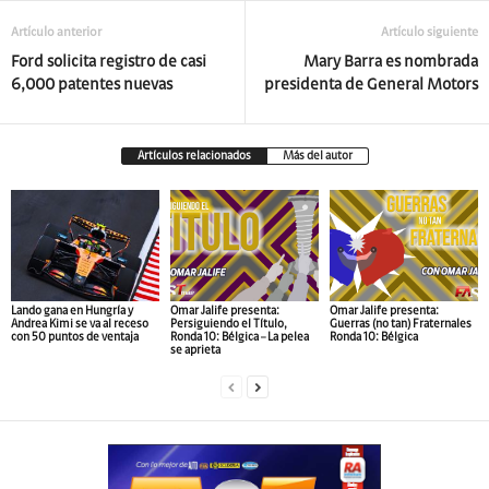
Artículo anterior
Artículo siguiente
Ford solicita registro de casi
Mary Barra es nombrada
6,000 patentes nuevas
presidenta de General Motors
Artículos relacionados
Más del autor
Lando gana en Hungría y
Omar Jalife presenta:
Omar Jalife presenta:
Andrea Kimi se va al receso
Persiguiendo el Título,
Guerras (no tan) Fraternales
con 50 puntos de ventaja
Ronda 10: Bélgica – La pelea
Ronda 10: Bélgica
se aprieta