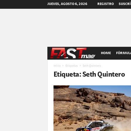
JUEVES, AGOSTO 6, 2026
REGISTRO
SUSCRÍ
F
HOME
FÓRMULA
A
Inicio
Etiquetas
Seth Quintero
Etiqueta: Seth Quintero
S
T
m
a
g