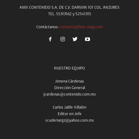
AMX CONTENIDO S.A. DE C.V. DARWIN 101 COL. ANZURES
TEL. 55313162 y 52541315
Contáctanos:
contacto@fast-mag.com
NUESTRO EQUIPO
Jimena Cárdenas
Dirección General
jcardenas@contenido.com.mx
Carlos Jalife Villalón
Editor en Jefe
scuderiargz@yahoo.com.mx