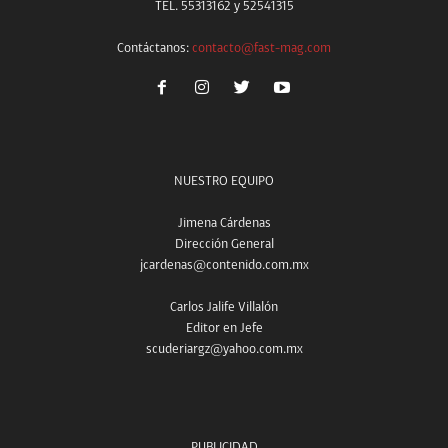
TEL. 55313162 y 52541315
Contáctanos:
contacto@fast-mag.com
NUESTRO EQUIPO
Jimena Cárdenas
Dirección General
jcardenas@contenido.com.mx
Carlos Jalife Villalón
Editor en Jefe
scuderiargz@yahoo.com.mx
PUBLICIDAD