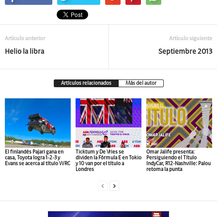
Artículo anterior
Artículo siguiente
Helio la libra
Septiembre 2013
Artículos relacionados
Más del autor
El finlandés Pajari gana en
Ticktum y De Vries se
Omar Jalife presenta:
casa, Toyota logra 1-2-3 y
dividen la Fórmula E en Tokio
Persiguiendo el Título
Evans se acerca al título WRC
y 10 van por el título a
IndyCar, R12-Nashville: Palou
Londres
retoma la punta