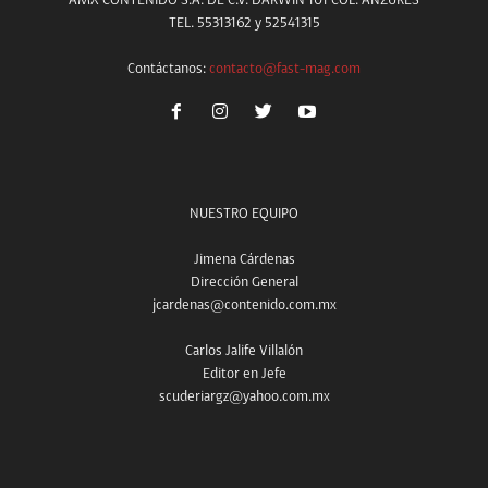
AMX CONTENIDO S.A. DE C.V. DARWIN 101 COL. ANZURES
TEL. 55313162 y 52541315
Contáctanos:
contacto@fast-mag.com
NUESTRO EQUIPO
Jimena Cárdenas
Dirección General
jcardenas@contenido.com.mx
Carlos Jalife Villalón
Editor en Jefe
scuderiargz@yahoo.com.mx