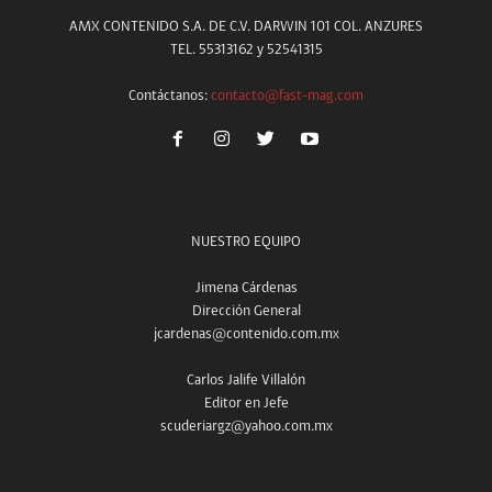
AMX CONTENIDO S.A. DE C.V. DARWIN 101 COL. ANZURES
TEL. 55313162 y 52541315
Contáctanos:
contacto@fast-mag.com
NUESTRO EQUIPO
Jimena Cárdenas
Dirección General
jcardenas@contenido.com.mx
Carlos Jalife Villalón
Editor en Jefe
scuderiargz@yahoo.com.mx