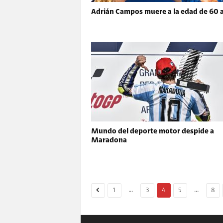
Adrián Campos muere a la edad de 60 
Mundo del deporte motor despide a
Maradona
...
...
1
3
4
5
8