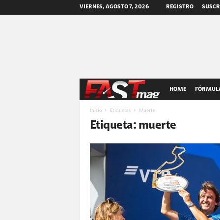
VIERNES, AGOSTO 7, 2026
REGISTRO
SUSCR
F
HOME
FÓRMULA
A
Inicio
Etiquetas
Muerte
Etiqueta: muerte
S
T
m
a
g