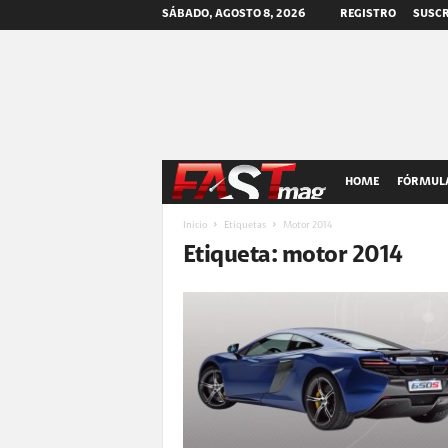
SÁBADO, AGOSTO 8, 2026
REGISTRO
SUSCR
F
HOME
FÓRMULA
A
Inicio
Etiquetas
Motor 2014
Etiqueta: motor 2014
S
T
m
a
g