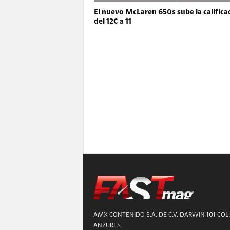
El nuevo McLaren 650s sube la califica
del 12C a 11
AMX CONTENIDO S.A. DE C.V. DARWIN 101 COL.
ANZURES