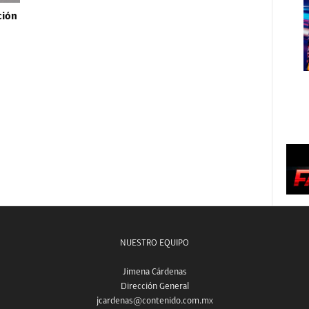
ción
NUESTRO EQUIPO
Jimena Cárdenas
Dirección General
jcardenas@contenido.com.mx