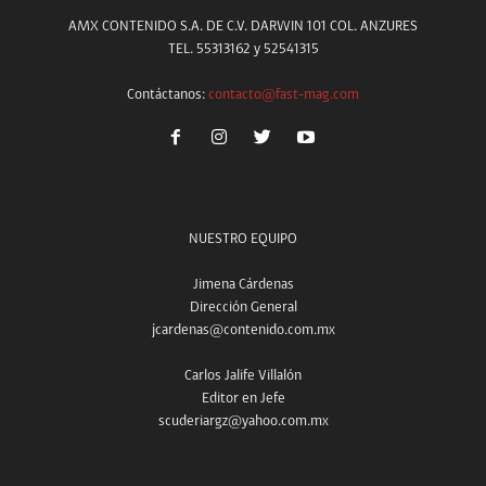
AMX CONTENIDO S.A. DE C.V. DARWIN 101 COL. ANZURES
TEL. 55313162 y 52541315
Contáctanos:
contacto@fast-mag.com
NUESTRO EQUIPO
Jimena Cárdenas
Dirección General
jcardenas@contenido.com.mx
Carlos Jalife Villalón
Editor en Jefe
scuderiargz@yahoo.com.mx