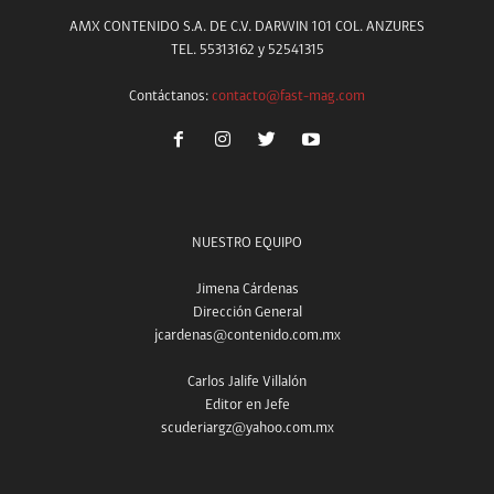
AMX CONTENIDO S.A. DE C.V. DARWIN 101 COL. ANZURES
TEL. 55313162 y 52541315
Contáctanos:
contacto@fast-mag.com
NUESTRO EQUIPO
Jimena Cárdenas
Dirección General
jcardenas@contenido.com.mx
Carlos Jalife Villalón
Editor en Jefe
scuderiargz@yahoo.com.mx