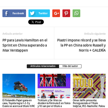
Facebook
Twitter
Artículo anterior
Artículo siguiente
PP para Lewis Hamilton en el
Piastri impone récord y se lleva
Sprint en China superando a
la PP en China sobre Russell y
Max Verstappen
Norris + GALERÍA
Artículos relacionados
Más del autor
El finlandés Pajari gana en
Ticktum y De Vries se
Omar Jalife presenta:
casa, Toyota logra 1-2-3 y
dividen la Fórmula E en Tokio
Persiguiendo el Título
Evans se acerca al título WRC
y 10 van por el título a
IndyCar, R12-Nashville: Palou