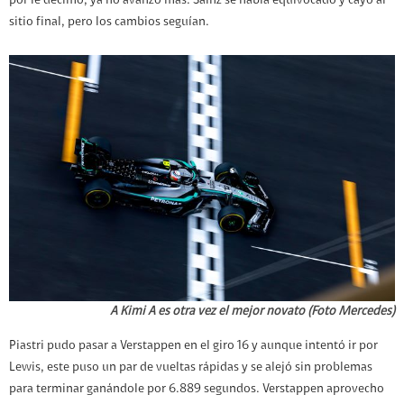
por le décimo, ya no avanzó más. Sainz se había equivocado y cayó al
sitio final, pero los cambios seguían.
A Kimi A es otra vez el mejor novato (Foto Mercedes)
Piastri pudo pasar a Verstappen en el giro 16 y aunque intentó ir por
Lewis, este puso un par de vueltas rápidas y se alejó sin problemas
para terminar ganándole por 6.889 segundos. Verstappen aprovecho