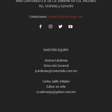
AMX CONTENIDO S.A. DE C.V. DARWIN 101 COL. ANZURES
TEL. 55313162 y 52541315
Contáctanos:
contacto@fast-mag.com
NUESTRO EQUIPO
Jimena Cárdenas
Dirección General
jcardenas@contenido.com.mx
Carlos Jalife Villalón
Editor en Jefe
scuderiargz@yahoo.com.mx