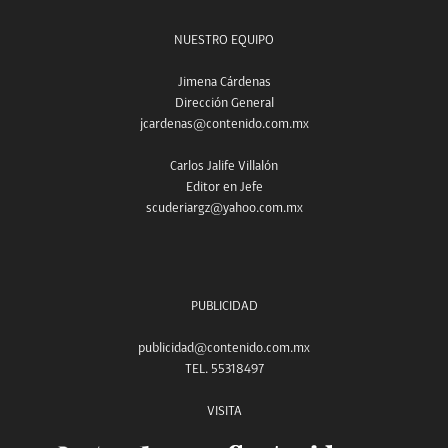
NUESTRO EQUIPO
Jimena Cárdenas
Dirección General
jcardenas@contenido.com.mx
Carlos Jalife Villalón
Editor en Jefe
scuderiargz@yahoo.com.mx
PUBLICIDAD
publicidad@contenido.com.mx
TEL. 55318497
VISITA