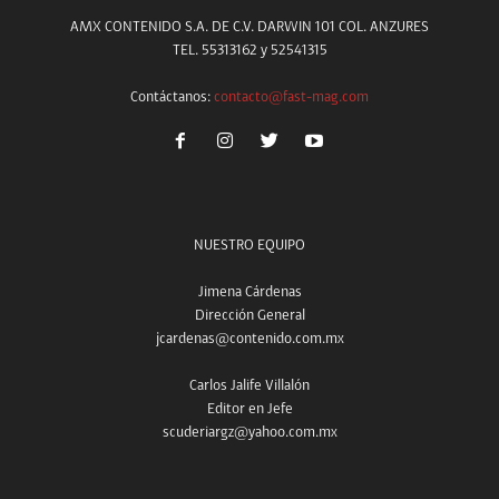
AMX CONTENIDO S.A. DE C.V. DARWIN 101 COL. ANZURES
TEL. 55313162 y 52541315
Contáctanos:
contacto@fast-mag.com
NUESTRO EQUIPO
Jimena Cárdenas
Dirección General
jcardenas@contenido.com.mx
Carlos Jalife Villalón
Editor en Jefe
scuderiargz@yahoo.com.mx