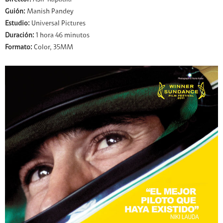
Director:
ASIF Kapadia
Guión:
Manish Pandey
Estudio:
Universal Pictures
Duración:
1 hora 46 minutos
Formato:
Color, 35MM