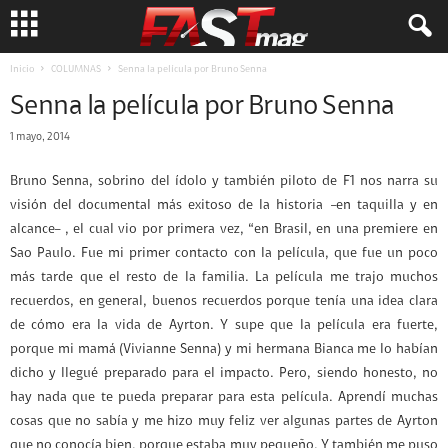
Inicio
COLUMNAS
Senna la película por Bruno Senna
Senna la película por Bruno Senna
1 mayo, 2014
Bruno Senna, sobrino del ídolo y también piloto de F1 nos narra su
visión del documental más exitoso de la historia –en taquilla y en
alcance– , el cual vio por primera vez, “en Brasil, en una premiere en
Sao Paulo. Fue mi primer contacto con la película, que fue un poco
más tarde que el resto de la familia. La película me trajo muchos
recuerdos, en general, buenos recuerdos porque tenía una idea clara
de cómo era la vida de Ayrton. Y supe que la película era fuerte,
porque mi mamá (Vivianne Senna) y mi hermana Bianca me lo habían
dicho y llegué preparado para el impacto. Pero, siendo honesto, no
hay nada que te pueda preparar para esta película. Aprendí muchas
cosas que no sabía y me hizo muy feliz ver algunas partes de Ayrton
que no conocía bien, porque estaba muy pequeño. Y también me puso