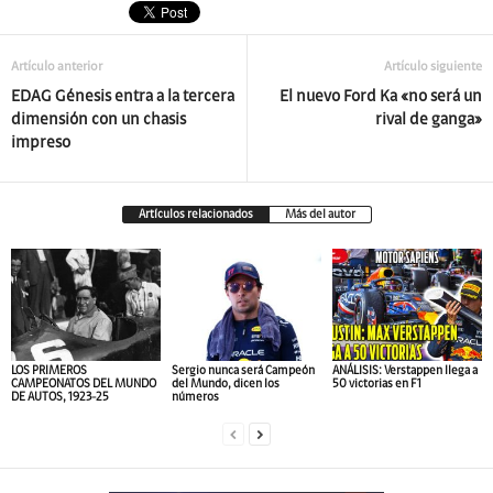
Artículo anterior
Artículo siguiente
EDAG Génesis entra a la tercera
El nuevo Ford Ka «no será un
dimensión con un chasis
rival de ganga»
impreso
Artículos relacionados
Más del autor
LOS PRIMEROS
Sergio nunca será Campeón
ANÁLISIS: Verstappen llega a
CAMPEONATOS DEL MUNDO
del Mundo, dicen los
50 victorias en F1
DE AUTOS, 1923-25
números