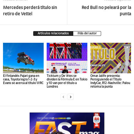
Mercedes perderá título sin
Red Bull no peleará por la
retiro de Vettel
punta
Artículos relacionados
Más del autor
El finlandés Pajari gana en
Ticktum y De Vries se
Omar Jalife presenta:
casa, Toyota logra 1-2-3 y
dividen la Fórmula E en Tokio
Persiguiendo el Título
Evans se acerca al título WRC
y 10 van por el título a
IndyCar, R12-Nashville: Palou
Londres
retoma la punta