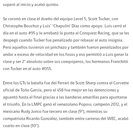
superó al inicio y acabó quinto.
Se coronó en clase el dueño del equipo Level 5, Scott Tucker, con
Christophe Bouchut y Luis’ ‘Chapulín’ Díaz como apoyo. Luis cerró el
día en el auto #95 y le arrebató la punta al Conquest Racing, que se les
despegó cuando Tucker fue penalizado por rebasar al auto insignia.
Pero aquellos tuvieron un pinchazo y también fueron penalizados por
andar a exceso de velocidad en los fosos y eso permitió a Luis ganar la
clase y ser 2° absoluto sobre sus coequiperos, los hermanos Franchitti
con Tucker en el auto #055.
Entre los GTs la batalla fue del Ferrari de Scott Sharp contra el Corvette
oficial de Toño García, pero el 458 fue mejor en las detenciones y
aguantó hasta el final gracias a las banderas amarillas para apuntarse
el triunfo. En la LMPC ganó el venezolano Popow, campeón 2012, y el
mexicano Rudy Junco fue tercero en clase (9°), mientras su
compatriota Ricardo González, también entre carreras del WEC, acabó
cuarto en clase (10°).