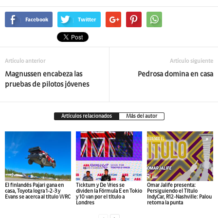
Facebook
Twitter
Artículo anterior
Artículo siguiente
Magnussen encabeza las
Pedrosa domina en casa
pruebas de pilotos jóvenes
Artículos relacionados
Más del autor
El finlandés Pajari gana en
Ticktum y De Vries se
Omar Jalife presenta:
casa, Toyota logra 1-2-3 y
dividen la Fórmula E en Tokio
Persiguiendo el Título
Evans se acerca al título WRC
y 10 van por el título a
IndyCar, R12-Nashville: Palou
Londres
retoma la punta