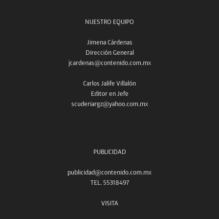
NUESTRO EQUIPO
Jimena Cárdenas
Dirección General
jcardenas@contenido.com.mx
Carlos Jalife Villalón
Editor en Jefe
scuderiargz@yahoo.com.mx
PUBLICIDAD
publicidad@contenido.com.mx
TEL. 55318497
VISITA