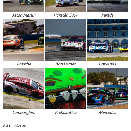
Aston Martin
Huracán Evo»
Parada
Porsche
Iron Dames
Corvettes
Lamborghini
Prehistótico
Mercedes
Así quedaron: