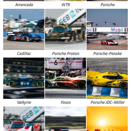
Arrancada
WTR
Porsche
Cadillac
Porsche Proton
Porsche-Penske
Valkyrie
Fosos
Porsche JDC-Miller