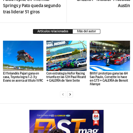
Springs y Pato queda segundo
Austin
tras liderar 51 giros
Artículos relacionados
Más del autor
El finlandés Pajari gana en
Con estrategia Hofor Racing
BMW prototipo gana las 6H
casa, Toyota logra 1-2-3 y
triunfa en las 12H Paul Ricard
Sao Paulo, Corvette lo hace
Evans se acerca al título WRC
+ GALERÍA de Yann Seite
en GT3 + GALERÍA de Benoit
Maroye