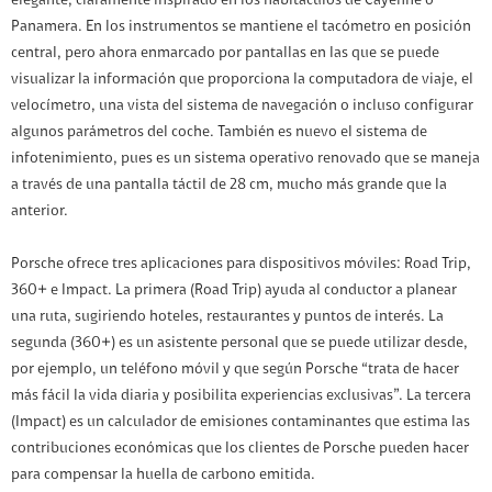
elegante, claramente inspirado en los habitáculos de Cayenne o
Panamera. En los instrumentos se mantiene el tacómetro en posición
central, pero ahora enmarcado por pantallas en las que se puede
visualizar la información que proporciona la computadora de viaje, el
velocímetro, una vista del sistema de navegación o incluso configurar
algunos parámetros del coche. También es nuevo el sistema de
infotenimiento, pues es un sistema operativo renovado que se maneja
a través de una pantalla táctil de 28 cm, mucho más grande que la
anterior.
Porsche ofrece tres aplicaciones para dispositivos móviles: Road Trip,
360+ e Impact. La primera (Road Trip) ayuda al conductor a planear
una ruta, sugiriendo hoteles, restaurantes y puntos de interés. La
segunda (360+) es un asistente personal que se puede utilizar desde,
por ejemplo, un teléfono móvil y que según Porsche “trata de hacer
más fácil la vida diaria y posibilita experiencias exclusivas”. La tercera
(Impact) es un calculador de emisiones contaminantes que estima las
contribuciones económicas que los clientes de Porsche pueden hacer
para compensar la huella de carbono emitida.