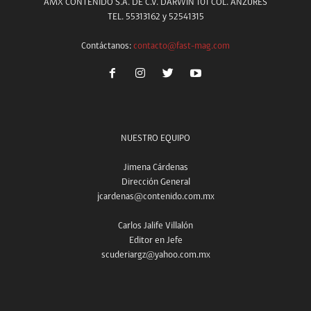
AMX CONTENIDO S.A. DE C.V. DARWIN 101 COL. ANZURES
TEL. 55313162 y 52541315
Contáctanos:
contacto@fast-mag.com
NUESTRO EQUIPO
Jimena Cárdenas
Dirección General
jcardenas@contenido.com.mx
Carlos Jalife Villalón
Editor en Jefe
scuderiargz@yahoo.com.mx