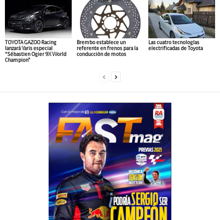
TOYOTA GAZOO Racing
Brembo establece un
Las cuatro tecnologías
lanzará Yaris especial
referente en frenos para la
electrificadas de Toyota
“Sébastien Ogier 9X World
conducción de motos
Champion”