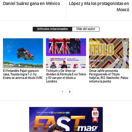
Daniel Suárez gana en México
López y Ma los protagonistas en
Moscú
Artículos relacionados
Más del autor
El finlandés Pajari gana en
Ticktum y De Vries se
Omar Jalife presenta:
casa, Toyota logra 1-2-3 y
dividen la Fórmula E en Tokio
Persiguiendo el Título
Evans se acerca al título WRC
y 10 van por el título a
IndyCar, R12-Nashville: Palou
Londres
retoma la punta