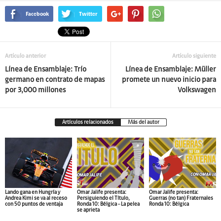
Facebook
Twitter
Artículo anterior
Artículo siguiente
Línea de Ensamblaje: Trío
Línea de Ensamblaje: Müller
germano en contrato de mapas
promete un nuevo inicio para
por 3,000 millones
Volkswagen
Artículos relacionados
Más del autor
Lando gana en Hungría y
Omar Jalife presenta:
Omar Jalife presenta:
Andrea Kimi se va al receso
Persiguiendo el Título,
Guerras (no tan) Fraternales
con 50 puntos de ventaja
Ronda 10: Bélgica – La pelea
Ronda 10: Bélgica
se aprieta