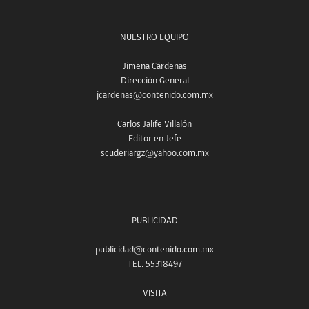
NUESTRO EQUIPO
Jimena Cárdenas
Dirección General
jcardenas@contenido.com.mx
Carlos Jalife Villalón
Editor en Jefe
scuderiargz@yahoo.com.mx
PUBLICIDAD
publicidad@contenido.com.mx
TEL. 55318497
VISITA