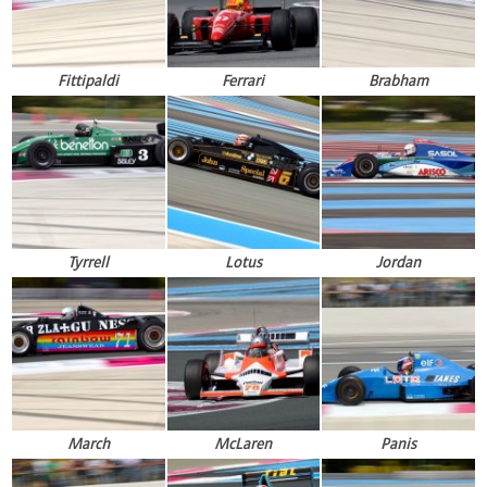
Fittipaldi
Ferrari
Brabham
Tyrrell
Lotus
Jordan
March
McLaren
Panis