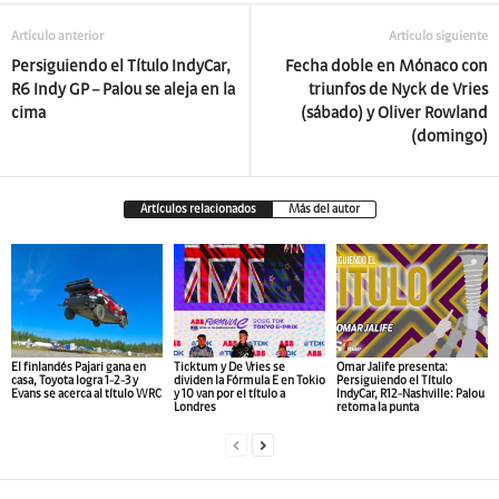
Artículo anterior
Artículo siguiente
Persiguiendo el Título IndyCar,
Fecha doble en Mónaco con
R6 Indy GP – Palou se aleja en la
triunfos de Nyck de Vries
cima
(sábado) y Oliver Rowland
(domingo)
Artículos relacionados
Más del autor
El finlandés Pajari gana en
Ticktum y De Vries se
Omar Jalife presenta:
casa, Toyota logra 1-2-3 y
dividen la Fórmula E en Tokio
Persiguiendo el Título
Evans se acerca al título WRC
y 10 van por el título a
IndyCar, R12-Nashville: Palou
Londres
retoma la punta