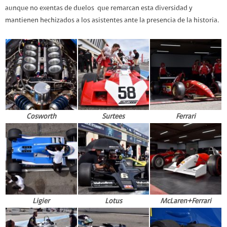
aunque no exentas de duelos que remarcan esta diversidad y
mantienen hechizados a los asistentes ante la presencia de la historia.
Cosworth
Surtees
Ferrari
Ligier
Lotus
McLaren+Ferrari