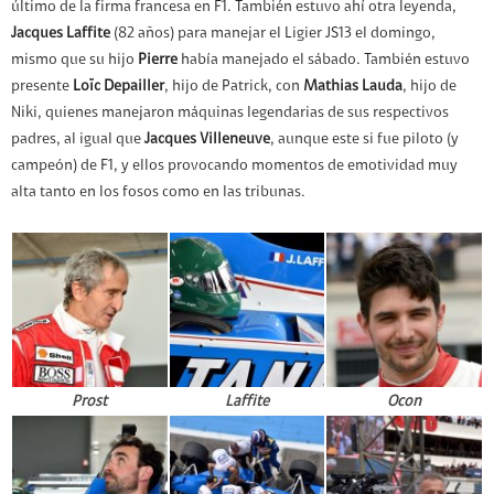
último de la firma francesa en F1. También estuvo ahí otra leyenda,
Jacques Laffite
(82 años) para manejar el Ligier JS13 el domingo,
mismo que su hijo
Pierre
había manejado el sábado. También estuvo
presente
Loïc Depailler
, hijo de Patrick, con
Mathias Lauda
, hijo de
Niki, quienes manejaron máquinas legendarias de sus respectivos
padres, al igual que
Jacques Villeneuve
, aunque este si fue piloto (y
campeón) de F1, y ellos provocando momentos de emotividad muy
alta tanto en los fosos como en las tribunas.
Prost
Laffite
Ocon