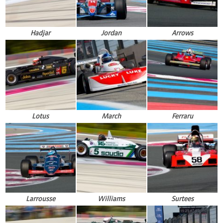
Hadjar
Jordan
Arrows
Lotus
March
Ferraru
Larrousse
Williams
Surtees