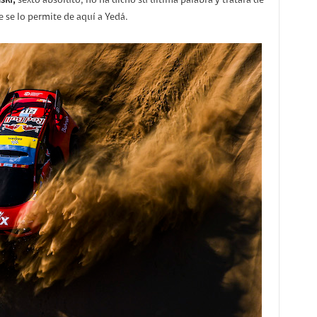
ski,
sexto absoluto, no ha dicho su última palabra y tratará de
te se lo permite de aquí a Yedá.