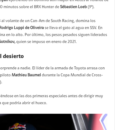
tiyah
ejerciendo un dominio aún mayor en Autos al volante de
50 minutos sobre el BRX Hunter de
Sébastien Loeb
(3º).
 al volante de un Can-Am de South Racing, domina los
Rodrigo Luppi de Oliveira
se lleva el gato al agua en SSV. En
ina en lo alto. Por último, los pesos pesados siguen liderados
Sotnikov,
quien se impuso en enero de 2021.
l desierto
 sorprende a nadie. El líder de la armada de Toyota arrasa con
opiloto
Mathieu Baumel
durante la Copa Mundial de Cross-
).
ndose en las dos primeras especiales antes de dirigir muy
ía que podría abrir el hueco.