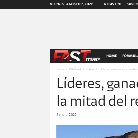
VIERNES, AGOSTO 7, 2026
REGISTRO
SUSCR
F
HOME
FÓRMULA
A
Inicio
Off-Road
Dakar
Líderes, ganadores y perdedo
Líderes, gana
S
T
la mitad del 
m
8 enero, 2022
a
g