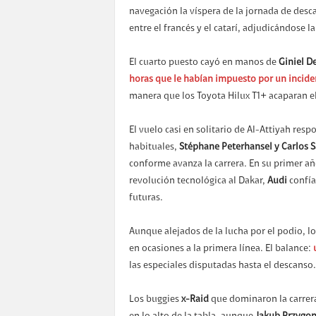
navegación la víspera de la jornada de desc
entre el francés y el catarí, adjudicándose l
El cuarto puesto cayó en manos de
Giniel De
horas que le habían impuesto por un inciden
manera que los Toyota Hilux T1+ acaparan e
El vuelo casi en solitario de Al-Attiyah resp
habituales,
Stéphane Peterhansel y Carlos Sa
conforme avanza la carrera. En su primer añ
revolución tecnológica al Dakar,
Audi
confía
futuras.
Aunque alejados de la lucha por el podio, lo
en ocasiones a la primera línea. El balance:
las especiales disputadas hasta el descanso.
Los buggies
x-Raid
que dominaron la carrer