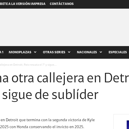
BETE A LA VERSIÓN IMPRESA
CONTÁCTANOS
 1
MONOPLAZAS
OTRAS SERIES
NACIONALES
ESPECIALES
lejera en Detroit; Pato rescata el 7° y sigue...
 otra callejera en Detr
y sigue de sublíder
en Detroit que termina con la segunda victoria de Kyle
n 2025 con Honda conservando el invicto en 2025.