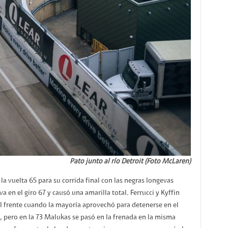
Pato junto al río Detroit (Foto McLaren)
a vuelta 65 para su corrida final con las negras longevas
 en el giro 67 y causó una amarilla total. Ferrucci y Kyffin
 frente cuando la mayoría aprovechó para detenerse en el
72, pero en la 73 Malukas se pasó en la frenada en la misma