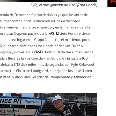
Kyle, el otro ganador de 2025 (Foto Honda)
Premio de Detroit no fueron decisivas ya que los autos de
evrolet como Honda, estuvieron arriba en distintos
s el viernes mejoraron el sábado y en la mañana y para la
 sorpresas llegaron pasando a la
FAST12
siete Honda y cinco
l noveno lugar en el Grupo 2, que fue el más lento, por lo
AST12 quedaron eliminados los Honda de Veekay, Dixon y
ughlin y Power. En la
FAST 6
Colton Herta fue el más veloz al
 y llevarse la Posición de Privilegio para la justa a 100
Malukas a 1713 diez milésimas de segundo, con Kyle Kirkwood
 cuarto fue Christian Lundgaard, el mejor de los de McLaren.
 Rahal y Alex Palou, el líder del campeonato y ganador de