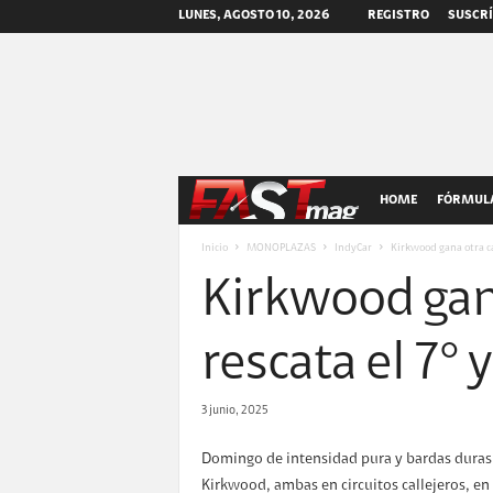
LUNES, AGOSTO 10, 2026
REGISTRO
SUSCRÍ
F
HOME
FÓRMULA
A
Inicio
MONOPLAZAS
IndyCar
Kirkwood gana otra cal
Kirkwood gana
S
T
rescata el 7° 
m
3 junio, 2025
a
Domingo de intensidad pura y bardas duras 
Kirkwood, ambas en circuitos callejeros, e
g