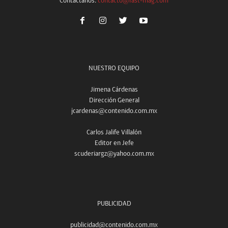
Contáctanos:
contacto@fast-mag.com
NUESTRO EQUIPO
Jimena Cárdenas
Dirección General
jcardenas@contenido.com.mx
Carlos Jalife Villalón
Editor en Jefe
scuderiargz@yahoo.com.mx
PUBLICIDAD
publicidad@contenido.com.mx