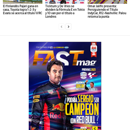
El finlandés Pajari gana en
Ticktum y De Vries se
Omar Jalife presenta:
casa, Toyota logra 1-2-3 y
dividen la Fórmula E en Tokio
Persiguiendo el Título
Evans se acerca al título WRC
y 10 van por el título a
IndyCar, R12-Nashville: Palou
Londres
retoma la punta