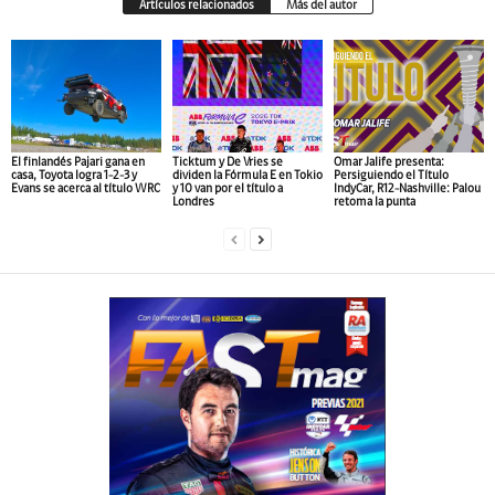
Artículos relacionados
Más del autor
El finlandés Pajari gana en
Ticktum y De Vries se
Omar Jalife presenta:
casa, Toyota logra 1-2-3 y
dividen la Fórmula E en Tokio
Persiguiendo el Título
Evans se acerca al título WRC
y 10 van por el título a
IndyCar, R12-Nashville: Palou
Londres
retoma la punta