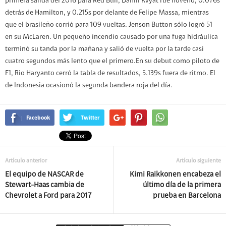
primera salida del 2016 para Red Bull, Daniil Kvyat fue noveno, 0.076s
detrás de Hamilton, y 0.215s por delante de Felipe Massa, mientras
que el brasileño corrió para 109 vueltas. Jenson Button sólo logró 51
en su McLaren. Un pequeño incendio causado por una fuga hidráulica
terminó su tanda por la mañana y salió de vuelta por la tarde casi
cuatro segundos más lento que el primero.En su debut como piloto de
F1, Rio Haryanto cerró la tabla de resultados, 5.139s fuera de ritmo. El
de Indonesia ocasionó la segunda bandera roja del día.
Facebook
Twitter
Artículo anterior
Artículo siguiente
El equipo de NASCAR de
Kimi Raikkonen encabeza el
Stewart-Haas cambia de
último día de la primera
Chevrolet a Ford para 2017
prueba en Barcelona