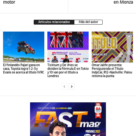
motor
en Monza
Artículos relacionados
Más del autor
El finlandés Pajari gana en
Ticktum y De Vries se
Omar Jalife presenta:
casa, Toyota logra 1-2-3 y
dividen la Fórmula E en Tokio
Persiguiendo el Título
Evans se acerca al título WRC
y 10 van por el título a
IndyCar, R12-Nashville: Palou
Londres
retoma la punta