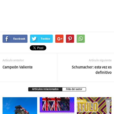
Facebook
Twitter
Artículo anterior
Artículo siguiente
Campeón Valiente
Schumacher: esta vez es
definitivo
Artículos relacionados
Más del autor