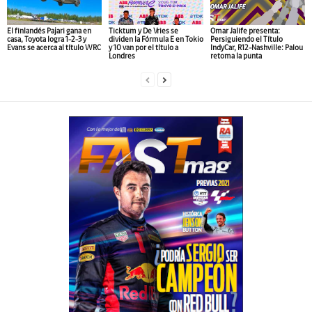
El finlandés Pajari gana en
Ticktum y De Vries se
Omar Jalife presenta:
casa, Toyota logra 1-2-3 y
dividen la Fórmula E en Tokio
Persiguiendo el Título
Evans se acerca al título WRC
y 10 van por el título a
IndyCar, R12-Nashville: Palou
Londres
retoma la punta