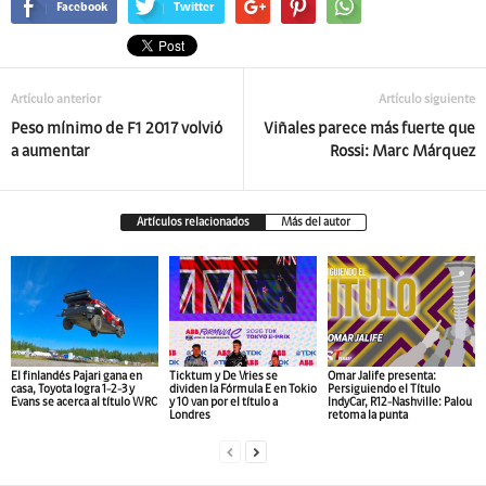
Facebook
Twitter
Artículo anterior
Artículo siguiente
Peso mínimo de F1 2017 volvió
Viñales parece más fuerte que
a aumentar
Rossi: Marc Márquez
Artículos relacionados
Más del autor
El finlandés Pajari gana en
Ticktum y De Vries se
Omar Jalife presenta:
casa, Toyota logra 1-2-3 y
dividen la Fórmula E en Tokio
Persiguiendo el Título
Evans se acerca al título WRC
y 10 van por el título a
IndyCar, R12-Nashville: Palou
Londres
retoma la punta