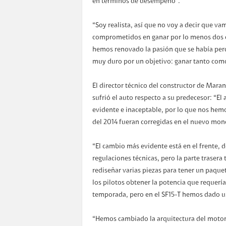
en términos de desempeño”.
“Soy realista, así que no voy a decir que v
comprometidos en ganar por lo menos dos ca
hemos renovado la pasión que se había perd
muy duro por un objetivo: ganar tanto como
El director técnico del constructor de Mara
sufrió el auto respecto a su predecesor: “
evidente e inaceptable, por lo que nos hem
del 2014 fueran corregidas en el nuevo mon
“El cambio más evidente está en el frente, d
regulaciones técnicas, pero la parte traser
rediseñar varias piezas para tener un paque
los pilotos obtener la potencia que requería
temporada, pero en el SF15-T hemos dado un
“Hemos cambiado la arquitectura del motor 