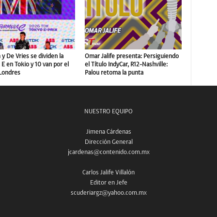
y De Vries se dividen la
Omar Jalife presenta: Persiguiendo
E en Tokio y 10 van por el
el Título IndyCar, R12-Nashville:
 Londres
Palou retoma la punta
NUESTRO EQUIPO
Jimena Cárdenas
Dirección General
jcardenas@contenido.com.mx
Carlos Jalife Villalón
Editor en Jefe
scuderiargz@yahoo.com.mx