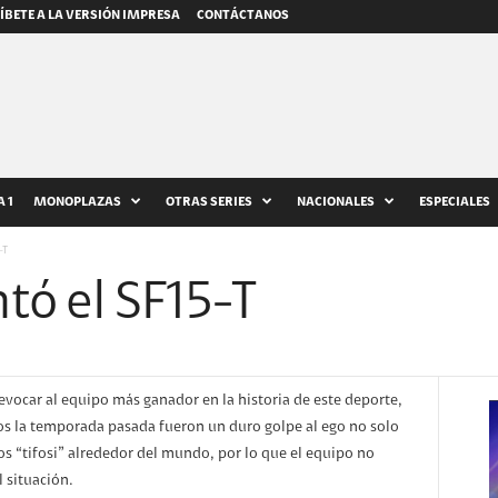
ÍBETE A LA VERSIÓN IMPRESA
CONTÁCTANOS
 1
MONOPLAZAS
OTRAS SERIES
NACIONALES
ESPECIALES
-T
ntó el SF15-T
evocar al equipo más ganador en la historia de este deporte,
os la temporada pasada fueron un duro golpe al ego no solo
os “tifosi” alrededor del mundo, por lo que el equipo no
l situación.