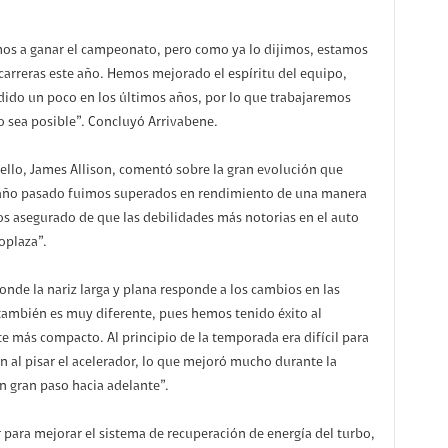
amos a ganar el campeonato, pero como ya lo dijimos, estamos
rreras este año. Hemos mejorado el espíritu del equipo,
ido un poco en los últimos años, por lo que trabajaremos
 sea posible”. Concluyó Arrivabene.
nello, James Allison, comentó sobre la gran evolución que
El año pasado fuimos superados en rendimiento de una manera
os asegurado de que las debilidades más notorias en el auto
oplaza”.
onde la nariz larga y plana responde a los cambios en las
a también es muy diferente, pues hemos tenido éxito al
te más compacto. Al principio de la temporada era difícil para
n al pisar el acelerador, lo que mejoró mucho durante la
 gran paso hacia adelante”.
para mejorar el sistema de recuperación de energía del turbo,