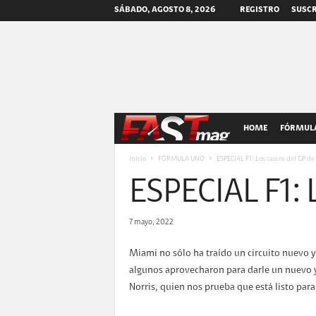
SÁBADO, AGOSTO 8, 2026
REGISTRO
SUSCR
F
HOME
FÓRMULA
A
Inicio
FÓRMULA UNO
ESPECIAL F1: Los cascos del GP d
ESPECIAL F1: 
S
T
7 mayo, 2022
m
Miami no sólo ha traído un circuito nuevo y
algunos aprovecharon para darle un nuevo y
a
Norris, quien nos prueba que está listo para
g