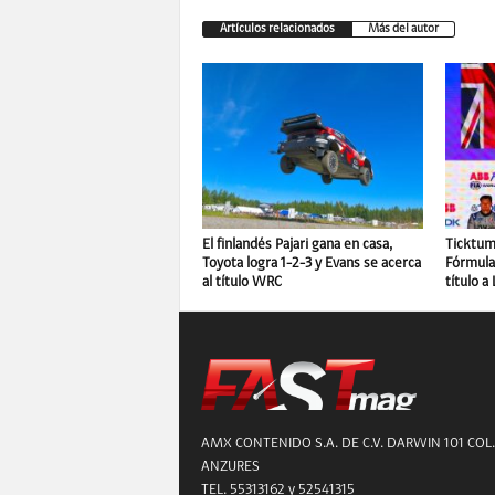
Artículos relacionados
Más del autor
El finlandés Pajari gana en casa,
Ticktum 
Toyota logra 1-2-3 y Evans se acerca
Fórmula 
al título WRC
título a
AMX CONTENIDO S.A. DE C.V. DARWIN 101 COL.
ANZURES
TEL. 55313162 y 52541315