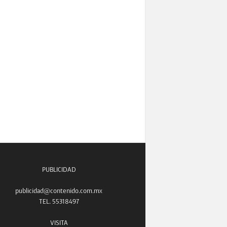
PUBLICIDAD
publicidad@contenido.com.mx
TEL. 55318497
VISITA