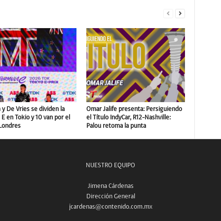
y De Vries se dividen la
Omar Jalife presenta: Persiguiendo
E en Tokio y 10 van por el
el Título IndyCar, R12-Nashville:
 Londres
Palou retoma la punta
NUESTRO EQUIPO
Jimena Cárdenas
Dirección General
jcardenas@contenido.com.mx