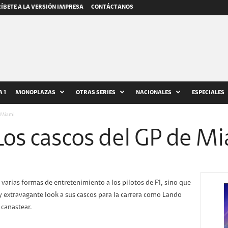
ÍBETE A LA VERSIÓN IMPRESA
CONTÁCTANOS
 1
MONOPLAZAS
OTRAS SERIES
NACIONALES
ESPECIALES
e Miami
Los cascos del GP de M
 varias formas de entretenimiento a los pilotos de F1, sino que
 extravagante look a sus cascos para la carrera como Lando
 canastear.