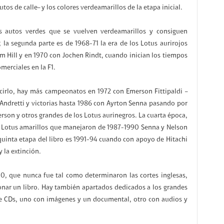
tos de calle– y los colores verdeamarillos de la etapa inicial.
s autos verdes que se vuelven verdeamarillos y consiguen
la segunda parte es de 1968-71 la era de los Lotus aurirojos
Hill y en 1970 con Jochen Rindt, cuando inician los tiempos
merciales en la F1.
decirlo, hay más campeonatos en 1972 con Emerson Fittipaldi –
 Andretti y victorias hasta 1986 con Ayrton Senna pasando por
erson y otros grandes de los Lotus aurinegros. La cuarta época,
os Lotus amarillos que manejaron de 1987-1990 Senna y Nelson
a quinta etapa del libro es 1991-94 cuando con apoyo de Hitachi
y la extinción.
10, que nunca fue tal como determinaron las cortes inglesas,
nar un libro. Hay también apartados dedicados a los grandes
 de CDs, uno con imágenes y un documental, otro con audios y