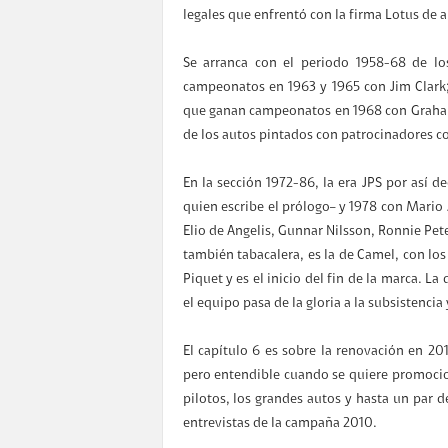
legales que enfrentó con la firma Lotus de au
Se arranca con el periodo 1958-68 de lo
campeonatos en 1963 y 1965 con Jim Clark; 
que ganan campeonatos en 1968 con Graham 
de los autos pintados con patrocinadores co
En la sección 1972-86, la era JPS por así 
quien escribe el prólogo– y 1978 con Mario
Elio de Angelis, Gunnar Nilsson, Ronnie Pet
también tabacalera, es la de Camel, con l
Piquet y es el inicio del fin de la marca. L
el equipo pasa de la gloria a la subsistencia 
El capítulo 6 es sobre la renovación en 20
pero entendible cuando se quiere promocio
pilotos, los grandes autos y hasta un par
entrevistas de la campaña 2010.