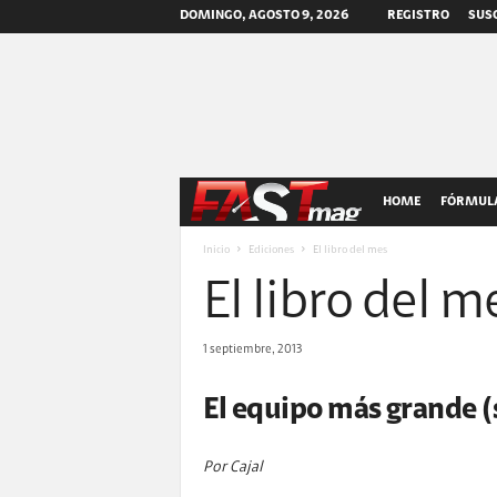
DOMINGO, AGOSTO 9, 2026
REGISTRO
SUSC
F
HOME
FÓRMULA
A
Inicio
Ediciones
El libro del mes
El libro del m
S
T
1 septiembre, 2013
m
El equipo más grande (
a
Por Cajal
g