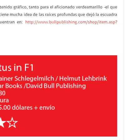
tenido gráfico, tanto para el aficionado verdeamarillo –el que
tiene mucha idea de las raíces profundas que dejó la escuadra
cuentran en:
http://www.bullpublishing.com/shop/item.asp?