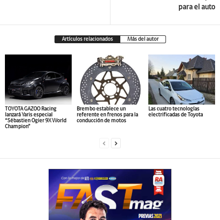
para el auto
Artículos relacionados
Más del autor
TOYOTA GAZOO Racing
Brembo establece un
Las cuatro tecnologías
lanzará Yaris especial
referente en frenos para la
electrificadas de Toyota
“Sébastien Ogier 9X World
conducción de motos
Champion”