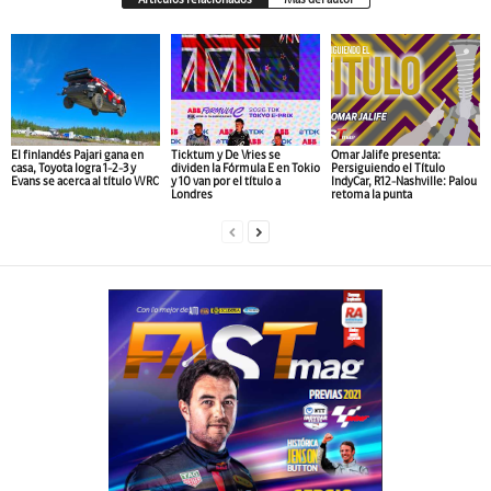
Artículos relacionados
Más del autor
El finlandés Pajari gana en
Ticktum y De Vries se
Omar Jalife presenta:
casa, Toyota logra 1-2-3 y
dividen la Fórmula E en Tokio
Persiguiendo el Título
Evans se acerca al título WRC
y 10 van por el título a
IndyCar, R12-Nashville: Palou
Londres
retoma la punta