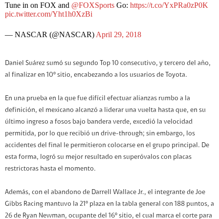
Tune in on FOX and
@FOXSports
Go:
https://t.co/YxPRa0zP0K
pic.twitter.com/Yht1h0XzBi
— NASCAR (@NASCAR)
April 29, 2018
Daniel Suárez sumó su segundo Top 10 consecutivo, y tercero del año,
al finalizar en 10º sitio, encabezando a los usuarios de Toyota.
En una prueba en la que fue difícil efectuar alianzas rumbo a la
definición, el mexicano alcanzó a liderar una vuelta hasta que, en su
último ingreso a fosos bajo bandera verde, excedió la velocidad
permitida, por lo que recibió un drive-through; sin embargo, los
accidentes del final le permitieron colocarse en el grupo principal. De
esta forma, logró su mejor resultado en superóvalos con placas
restrictoras hasta el momento.
Además, con el abandono de Darrell Wallace Jr., el integrante de Joe
Gibbs Racing mantuvo la 21º plaza en la tabla general con 188 puntos, a
26 de Ryan Newman, ocupante del 16º sitio, el cual marca el corte para