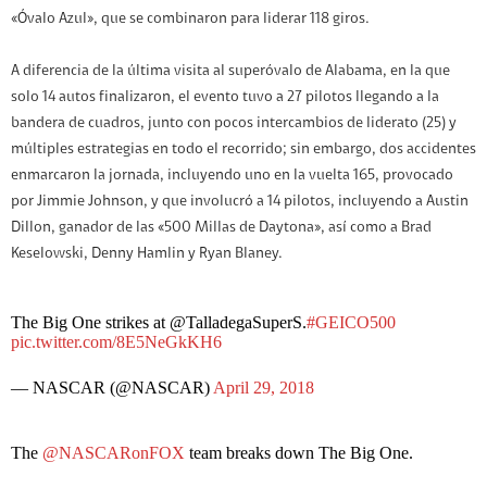
«Óvalo Azul», que se combinaron para liderar 118 giros.
A diferencia de la última visita al superóvalo de Alabama, en la que
solo 14 autos finalizaron, el evento tuvo a 27 pilotos llegando a la
bandera de cuadros, junto con pocos intercambios de liderato (25) y
múltiples estrategias en todo el recorrido; sin embargo, dos accidentes
enmarcaron la jornada, incluyendo uno en la vuelta 165, provocado
por Jimmie Johnson, y que involucró a 14 pilotos, incluyendo a Austin
Dillon, ganador de las «500 Millas de Daytona», así como a Brad
Keselowski, Denny Hamlin y Ryan Blaney.
The Big One strikes at @TalladegaSuperS.
#GEICO500
pic.twitter.com/8E5NeGkKH6
— NASCAR (@NASCAR)
April 29, 2018
The
@NASCARonFOX
team breaks down The Big One.