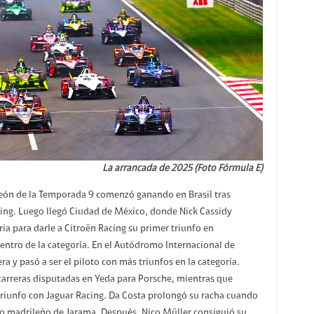
La arrancada de 2025 (Foto Fórmula E)
ón de la Temporada 9 comenzó ganando en Brasil tras
acing. Luego llegó Ciudad de México, donde Nick Cassidy
ria para darle a Citroën Racing su primer triunfo en
ntro de la categoría. En el Autódromo Internacional de
era y pasó a ser el piloto con más triunfos en la categoría.
carreras disputadas en Yeda para Porsche, mientras que
triunfo con Jaguar Racing. Da Costa prolongó su racha cuando
uito madrileño de Jarama. Después, Nico Müller consiguió su