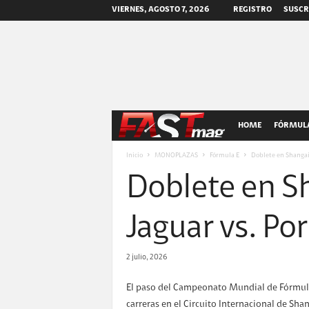
VIERNES, AGOSTO 7, 2026
REGISTRO
SUSCR
F
HOME
FÓRMULA
A
Inicio
MONOPLAZAS
Fórmula E
Doblete en Shangai 
Doblete en Sh
S
T
Jaguar vs. Po
m
2 julio, 2026
a
El paso del Campeonato Mundial de Fórmula 
carreras en el Circuito Internacional de Sha
g