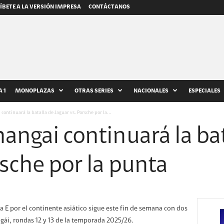
ÍBETE A LA VERSIÓN IMPRESA
CONTÁCTANOS
 1
MONOPLAZAS
OTRAS SERIES
NACIONALES
ESPECIALES
continuará la batalla de Jaguar vs. Porsche por la...
angai continuará la bat
rsche por la punta
E por el continente asiático sigue este fin de semana con dos
ngái, rondas 12 y 13 de la temporada 2025/26.