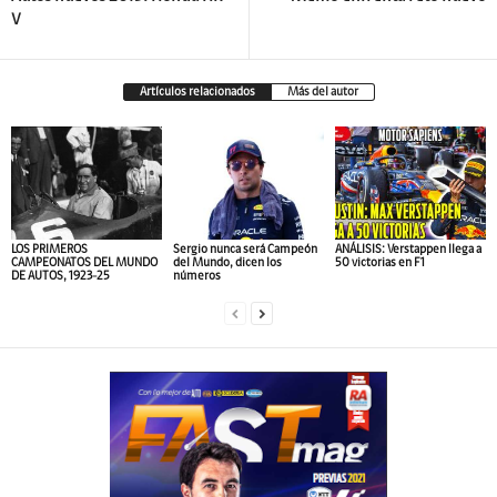
V
Artículos relacionados
Más del autor
LOS PRIMEROS
Sergio nunca será Campeón
ANÁLISIS: Verstappen llega a
CAMPEONATOS DEL MUNDO
del Mundo, dicen los
50 victorias en F1
DE AUTOS, 1923-25
números