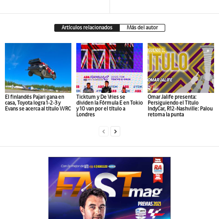
Artículos relacionados
Más del autor
El finlandés Pajari gana en
Ticktum y De Vries se
Omar Jalife presenta:
casa, Toyota logra 1-2-3 y
dividen la Fórmula E en Tokio
Persiguiendo el Título
Evans se acerca al título WRC
y 10 van por el título a
IndyCar, R12-Nashville: Palou
Londres
retoma la punta